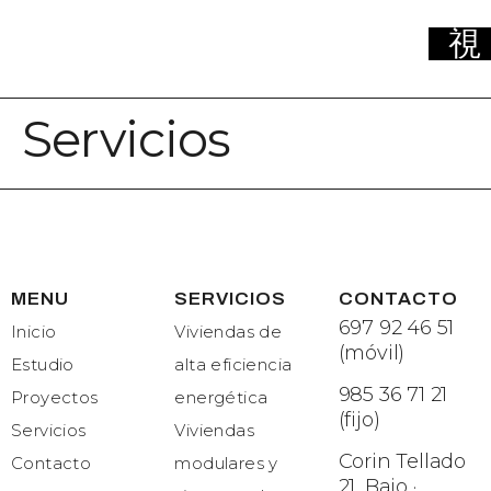
Servicios
MENU
SERVICIOS
CONTACTO
697 92 46 51
Inicio
Viviendas de
(móvil)
Estudio
alta eficiencia
985 36 71 21
Proyectos
energética
(fijo)
Servicios
Viviendas
Corin Tellado
Contacto
modulares y
21, Bajo ·