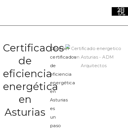
Certificados
Obtener
certificados
de
de
eficiencia
eficiencia
energética
energética
en
en
Asturias
es
Asturias
un
paso