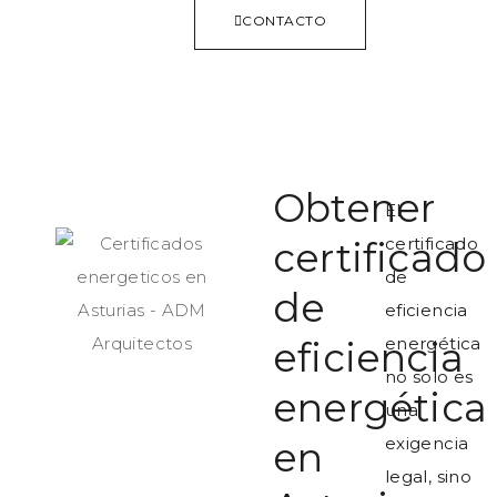
CONTACTO
Obtener
El
certificado
certificado
de
de
eficiencia
energética
eficiencia
no solo es
energética
una
exigencia
en
legal, sino