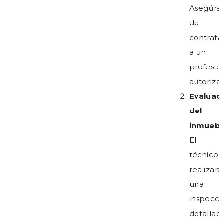
Asegúr
de
contrat
a un
profesi
autoriz
Evalua
del
inmueb
El
técnico
realizar
una
inspecc
detalla