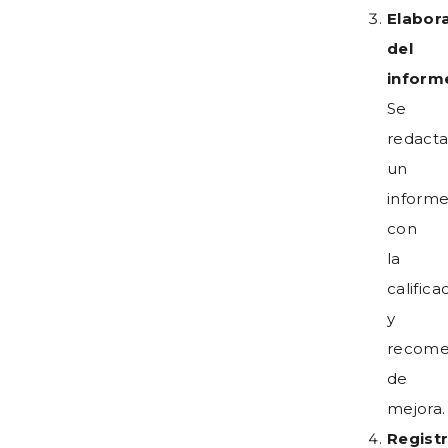
Elabor
del
inform
Se
redacta
un
inform
con
la
califica
y
recome
de
mejora.
Regist