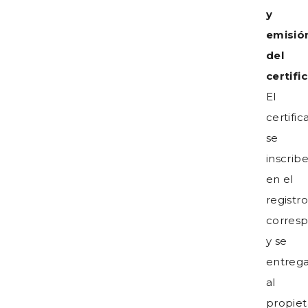
y
emisió
del
certifi
El
certifi
se
inscrib
en el
registro
corres
y se
entreg
al
propiet