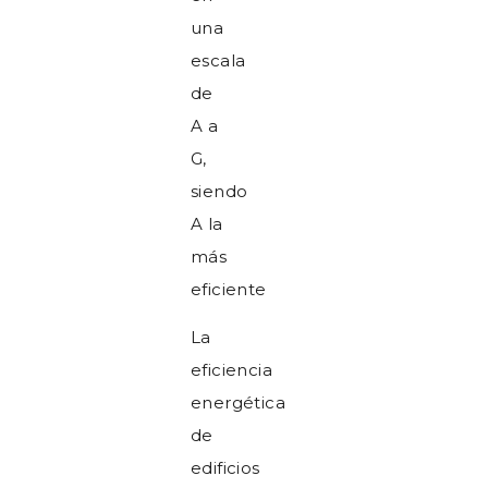
una
escala
de
A a
G,
siendo
A la
más
eficiente
La
eficiencia
energética
de
edificios